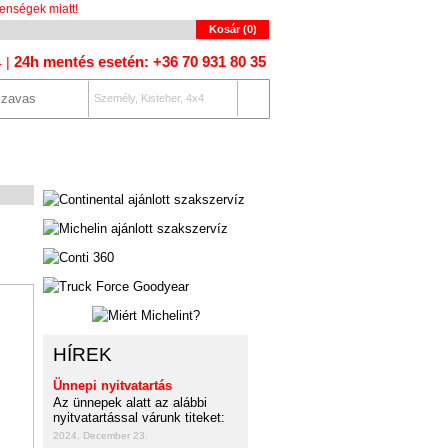
enségek miatt!
Kosár (
0
)
24h mentés esetén: +36 70 931 80 35
4 |
Személy, Kisteher, 4x4
OLAT
AUTÓKERESŐ
HÍREK
Ünnepi nyitvatartás
Az ünnepek alatt az alábbi
nyitvatartással várunk titeket:
2024. December 23.