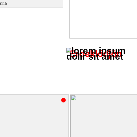
6115
Érdeklődjön