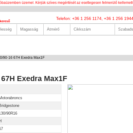
óbaüzemben üzemel. Kérjük szíves megértését az esetlegesen felmerülő kellemetl
Telefon: +36 1 256 1174, +36 1 256 194
kereső
LUNK
SZOLGÁLTATÁSOK
HASZNOS
HÍREK
KAPCS
30/90-16 67H Exedra Max1F
6 67H Exedra Max1F
Motorabroncs
Bridgestone
130/90R16
H
67