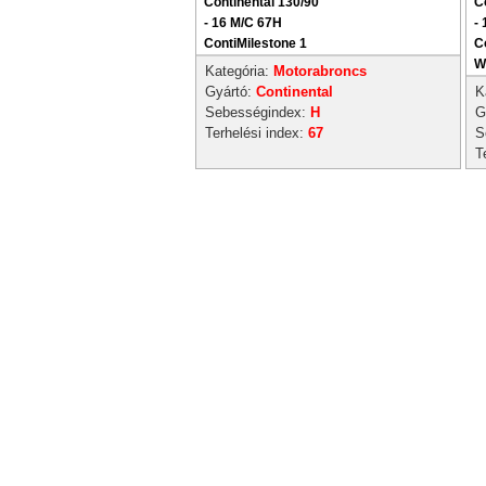
Continental 130/90
C
- 16 M/C 67H
-
ContiMilestone 1
C
W
Kategória:
Motorabroncs
Gyártó:
Continental
K
Sebességindex:
H
G
Terhelési index:
67
S
T