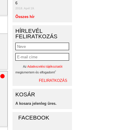
6
2018. April 19.
Összes hír
HÍRLEVÉL
FELIRATKOZÁS
Az
Adatkezelési tájékoztatót
*
megismertem és elfogadom!
KOSÁR
A kosara jelenleg üres.
FACEBOOK