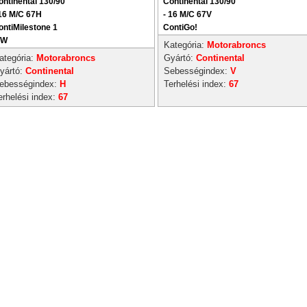
ontinental 130/90
Continental 130/90
 16 M/C 67H
- 16 M/C 67V
ontiMilestone 1
ContiGo!
W
Kategória:
Motorabroncs
ategória:
Motorabroncs
Gyártó:
Continental
yártó:
Continental
Sebességindex:
V
ebességindex:
H
Terhelési index:
67
erhelési index:
67