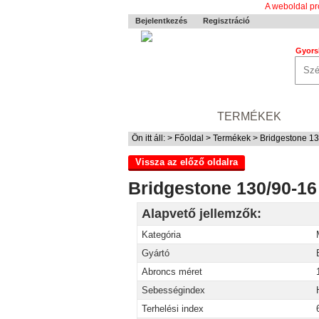
A weboldal pr
Bejelentkezés
Regisztráció
Gyors
0-24 MENTÉS
TERMÉKEK
RÓ
Ön itt áll: >
Főoldal
>
Termékek
> Bridgestone 1
Vissza az előző oldalra
Bridgestone 130/90-1
Alapvető jellemzők:
Kategória
Gyártó
Abroncs méret
Sebességindex
Terhelési index