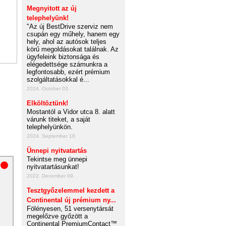
Megnyitott az új
telephelyünk!
"Az új BestDrive szerviz nem
csupán egy műhely, hanem egy
hely, ahol az autósok teljes
körű megoldásokat találnak. Az
ügyfeleink biztonsága és
elégedettsége számunkra a
legfontosabb, ezért prémium
szolgáltatásokkal é...
2024. October 03.
Elköltöztünk!
Mostantól a Vidor utca 8. alatt
várunk titeket, a saját
telephelyünkön.
2024. September 16.
Ünnepi nyitvatartás
Tekintse meg ünnepi
nyitvatartásunkat!
2022. December 09.
Tesztgyőzelemmel kezdett a
Continental új prémium ny...
Fölényesen, 51 versenytársát
megelőzve győzött a
Continental PremiumContact™