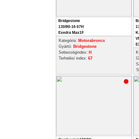
Bridgestone
B
130/90-16 67H
1
Exedra Max1F
K
V
Kategória:
Motorabroncs
E
Gyártó:
Bridgestone
Sebességindex:
H
K
Terhelési index:
67
G
S
T