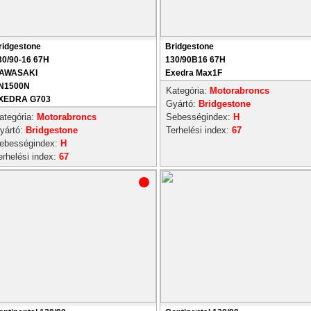
ridgestone
Bridgestone
30/90-16 67H
130/90B16 67H
AWASAKI
Exedra Max1F
N1500N
Kategória:
Motorabroncs
XEDRA G703
Gyártó:
Bridgestone
ategória:
Motorabroncs
Sebességindex:
H
yártó:
Bridgestone
Terhelési index:
67
ebességindex:
H
erhelési index:
67