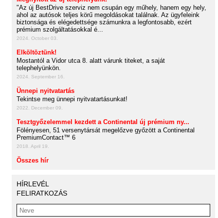
"Az új BestDrive szerviz nem csupán egy műhely, hanem egy hely,
ahol az autósok teljes körű megoldásokat találnak. Az ügyfeleink
biztonsága és elégedettsége számunkra a legfontosabb, ezért
prémium szolgáltatásokkal é...
2024. October 03.
Elköltöztünk!
Mostantól a Vidor utca 8. alatt várunk titeket, a saját
telephelyünkön.
2024. September 16.
Ünnepi nyitvatartás
Tekintse meg ünnepi nyitvatartásunkat!
2022. December 09.
Tesztgyőzelemmel kezdett a Continental új prémium ny...
Fölényesen, 51 versenytársát megelőzve győzött a Continental
PremiumContact™ 6
2018. April 19.
Összes hír
HÍRLEVÉL
FELIRATKOZÁS