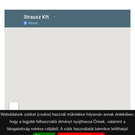
Weboldalunk sütiket (cookie) használ működése folyamán annak érdekében,
hogy a legjobb felhasználói élményt nyújthassa Önnek, valamint a
látogatottság mérése céljából. A sütik használatát bármikor letilthatja!