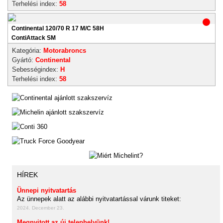
Terhelési index:
58
Continental 120/70 R 17 M/C 58H
ContiAttack SM
Kategória:
Motorabroncs
Gyártó:
Continental
Sebességindex:
H
Terhelési index:
58
HÍREK
Ünnepi nyitvatartás
Az ünnepek alatt az alábbi nyitvatartással várunk titeket:
2024. December 23.
Megnyitott az új telephelyünk!