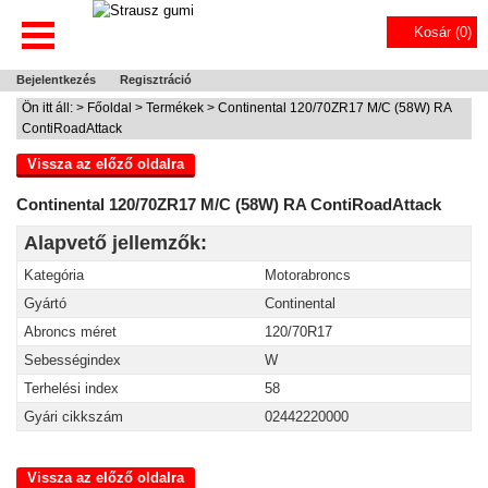
Kosár (
0
)
Bejelentkezés
Regisztráció
Ön itt áll: >
Főoldal
>
Termékek
> Continental 120/70ZR17 M/C (58W) RA
ContiRoadAttack
Vissza az előző oldalra
Continental 120/70ZR17 M/C (58W) RA ContiRoadAttack
Alapvető jellemzők:
Kategória
Motorabroncs
Gyártó
Continental
Abroncs méret
120/70R17
Sebességindex
W
Terhelési index
58
Gyári cikkszám
02442220000
Vissza az előző oldalra