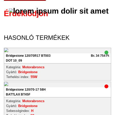
Érdeklődjön
HASONLÓ TERMÉKEK
Bridgestone 120/70R17 BT003
Br. 34 754 Ft
DOT 10_09
Kategória:
Motorabroncs
Gyártó:
Bridgestone
Terhelési index:
55W
Bridgestone 120/70-17 58H
BATTLAX BT45F
Kategória:
Motorabroncs
Gyártó:
Bridgestone
Sebességindex:
H