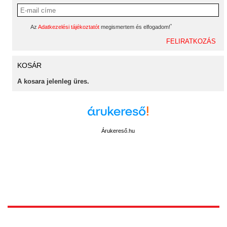
*
Az
Adatkezelési tájékoztatót
megismertem és elfogadom!
KOSÁR
A kosara jelenleg üres.
Árukereső.hu
1172 Budapest, Vidor u.8