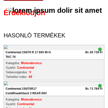
Érdeklődjön
HASONLÓ TERMÉKEK
Continental 150/70 R 17 69V M+S
Br. 65 739 Ft
TKC 70
Kategória:
Motorabroncs
Gyártó:
Continental
Sebességindex:
V
Terhelési index:
69
Continental 150/70R17
Br. 71 769 Ft
ContiRoadAttack 3 REAR 69V
Kategória:
Motorabroncs
Gyártó:
Continental