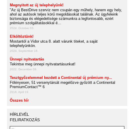
Megnyitott az új telephelyünk!
"Az új BestDrive szerviz nem csupán egy műhely, hanem egy hely,
ahol az autósok teljes körű megoldásokat találnak. Az ügyfeleink
biztonsága és elégedettsége számunkra a legfontosabb, ezért
prémium szolgáltatásokkal é...
2024. October 03.
Elköltöztünk!
Mostantól a Vidor utca 8. alatt várunk titeket, a saját
telephelyünkön.
2024. September 16.
Ünnepi nyitvatartás
Tekintse meg ünnepi nyitvatartásunkat!
2022. December 09.
Tesztgyőzelemmel kezdett a Continental új prémium ny...
Fölényesen, 51 versenytársát megelőzve győzött a Continental
PremiumContact™ 6
2018. April 19.
Összes hír
HÍRLEVÉL
FELIRATKOZÁS