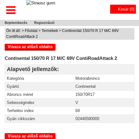
Kosár (
0
)
Bejelentkezés
Regisztráció
Ön itt áll: >
Főoldal
>
Termékek
> Continental 150/70 R 17 M/C 69V
ContiRoadAttack 2
Vissza az előző oldalra
Continental 150/70 R 17 M/C 69V ContiRoadAttack 2
Alapvető jellemzők:
Kategória
Motorabroncs
Gyártó
Continental
Abroncs méret
150/70R17
Sebességindex
V
Terhelési index
69
Gyári cikkszám
02440580000
Vissza az előző oldalra