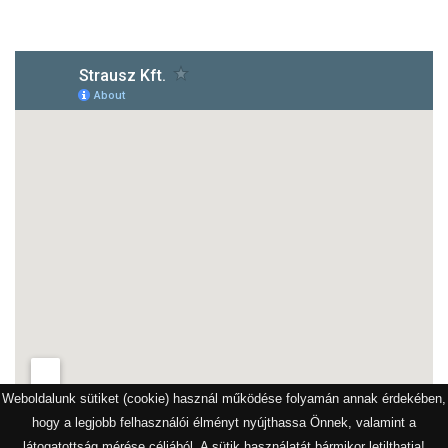
Weboldalunk sütiket (cookie) használ működése folyamán annak érdekében,
hogy a legjobb felhasználói élményt nyújthassa Önnek, valamint a
látogatottság mérése céljából. A sütik használatát bármikor letilthatja!