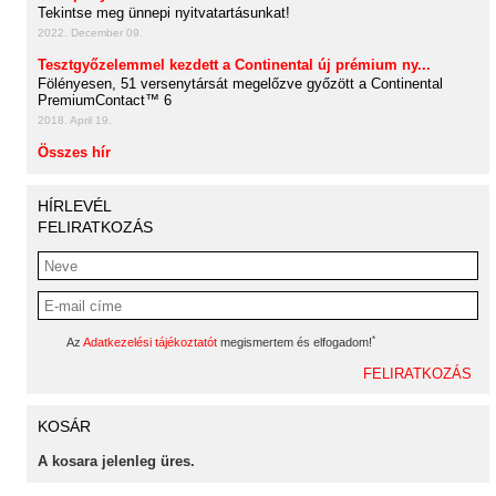
Tekintse meg ünnepi nyitvatartásunkat!
2022. December 09.
Tesztgyőzelemmel kezdett a Continental új prémium ny...
Fölényesen, 51 versenytársát megelőzve győzött a Continental
PremiumContact™ 6
2018. April 19.
Összes hír
HÍRLEVÉL
FELIRATKOZÁS
*
Az
Adatkezelési tájékoztatót
megismertem és elfogadom!
KOSÁR
A kosara jelenleg üres.