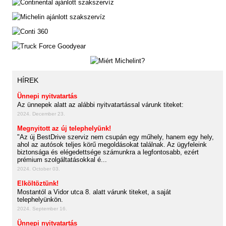
HÍREK
Ünnepi nyitvatartás
Az ünnepek alatt az alábbi nyitvatartással várunk titeket:
2024. December 23.
Megnyitott az új telephelyünk!
"Az új BestDrive szerviz nem csupán egy műhely, hanem egy hely,
ahol az autósok teljes körű megoldásokat találnak. Az ügyfeleink
biztonsága és elégedettsége számunkra a legfontosabb, ezért
prémium szolgáltatásokkal é...
2024. October 03.
Elköltöztünk!
Mostantól a Vidor utca 8. alatt várunk titeket, a saját
telephelyünkön.
2024. September 16.
Ünnepi nyitvatartás