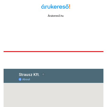
Árukereső.hu
1172 Budapest, Vidor u.8