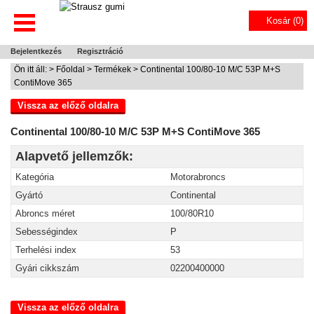
Kosár (
0
)
Bejelentkezés
Regisztráció
Ön itt áll: >
Főoldal
>
Termékek
> Continental 100/80-10 M/C 53P M+S
ContiMove 365
Vissza az előző oldalra
Continental 100/80-10 M/C 53P M+S ContiMove 365
Alapvető jellemzők:
Kategória
Motorabroncs
Gyártó
Continental
Abroncs méret
100/80R10
Sebességindex
P
Terhelési index
53
Gyári cikkszám
02200400000
Vissza az előző oldalra