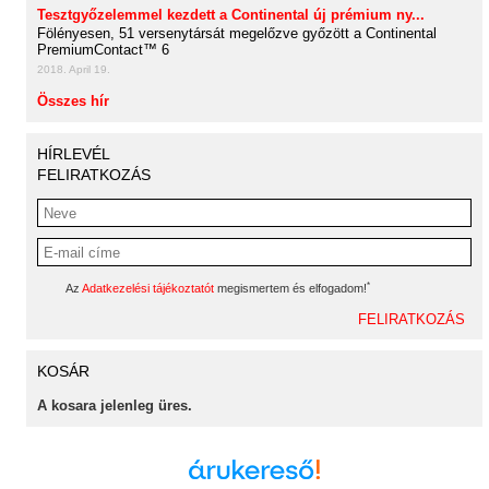
Tesztgyőzelemmel kezdett a Continental új prémium ny...
Fölényesen, 51 versenytársát megelőzve győzött a Continental
PremiumContact™ 6
2018. April 19.
Összes hír
HÍRLEVÉL
FELIRATKOZÁS
*
Az
Adatkezelési tájékoztatót
megismertem és elfogadom!
KOSÁR
A kosara jelenleg üres.