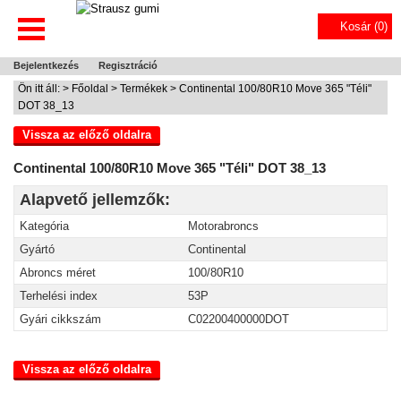
Kosár (
0
)
Bejelentkezés
Regisztráció
Ön itt áll: >
Főoldal
>
Termékek
> Continental 100/80R10 Move 365 "Téli"
DOT 38_13
Vissza az előző oldalra
Continental 100/80R10 Move 365 "Téli" DOT 38_13
Alapvető jellemzők:
Kategória
Motorabroncs
Gyártó
Continental
Abroncs méret
100/80R10
Terhelési index
53P
Gyári cikkszám
C02200400000DOT
Vissza az előző oldalra