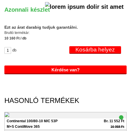
Azonnali készlet
Ezt az árat darabig tudjuk garantálni.
Bruttó termékár:
10 160 Ft / db
db
Kérdése van?
HASONLÓ TERMÉKEK
Continental 100/80-10 M/C 53P
Br. 11 552 Ft
M+S ContiMove 365
16 058 Ft