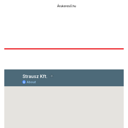
Árukereső.hu
1172 Budapest, Vidor u.8