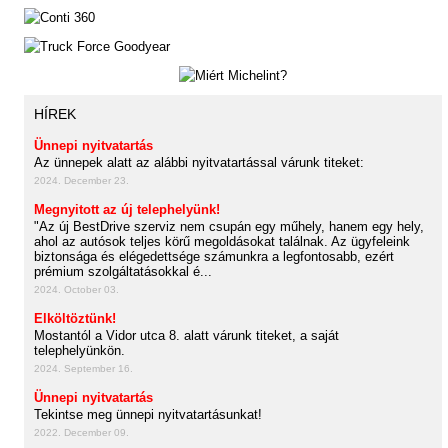
HÍREK
Ünnepi nyitvatartás
Az ünnepek alatt az alábbi nyitvatartással várunk titeket:
2024. December 23.
Megnyitott az új telephelyünk!
"Az új BestDrive szerviz nem csupán egy műhely, hanem egy hely,
ahol az autósok teljes körű megoldásokat találnak. Az ügyfeleink
biztonsága és elégedettsége számunkra a legfontosabb, ezért
prémium szolgáltatásokkal é...
2024. October 03.
Elköltöztünk!
Mostantól a Vidor utca 8. alatt várunk titeket, a saját
telephelyünkön.
2024. September 16.
Ünnepi nyitvatartás
Tekintse meg ünnepi nyitvatartásunkat!
2022. December 09.