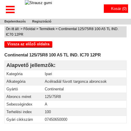
Kosár (
0
)
Bejelentkezés
Regisztráció
Ön itt áll: >
Főoldal
>
Termékek
> Continental 125/75R8 100 A5 TL IND.
IC70 12PR
Vissza az előző oldalra
Continental 125/75R8 100 A5 TL IND. IC70 12PR
Alapvető jellemzők:
Kategória
Ipari
Alkategória
Acélradiál fúvott targonca abroncsok
Gyártó
Continental
Abroncs méret
125/75R8
Sebességindex
A
Terhelési index
100
Gyári cikkszám
07450650000