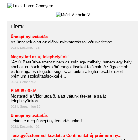
HÍREK
Ünnepi nyitvatartás
Az ünnepek alatt az alábbi nyitvatartással várunk titeket:
2024. December 23.
Megnyitott az új telephelyünk!
"Az új BestDrive szerviz nem csupán egy műhely, hanem egy hely,
ahol az autósok teljes körű megoldásokat találnak. Az ügyfeleink
biztonsága és elégedettsége számunkra a legfontosabb, ezért
prémium szolgáltatásokkal é...
2024. October 03.
Elköltöztünk!
Mostantól a Vidor utca 8. alatt várunk titeket, a saját
telephelyünkön.
2024. September 16.
Ünnepi nyitvatartás
Tekintse meg ünnepi nyitvatartásunkat!
2022. December 09.
Tesztgyőzelemmel kezdett a Continental új prémium ny...