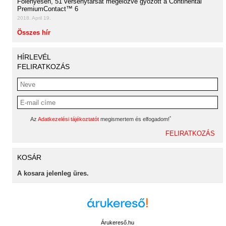
Fölényesen, 51 versenytársát megelőzve győzött a Continental
PremiumContact™ 6
2018. April 19.
Összes hír
HÍRLEVÉL
FELIRATKOZÁS
*
Az
Adatkezelési tájékoztatót
megismertem és elfogadom!
KOSÁR
A kosara jelenleg üres.
Árukereső.hu