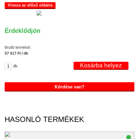
Vissza az előző oldalra
Érdeklődjön
Bruttó termékár:
57 417 Ft / db
db
Kérdése van?
HASONLÓ TERMÉKEK