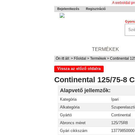
A weboldal pr
Bejelentkezés
Regisztráció
Gyors
0-24 MENTÉS
TERMÉKEK
RÓ
Ön itt áll: >
Főoldal
>
Termékek
> Continental 1
Vissza az előző oldalra
Continental 125/75-8 
Alapvető jellemzők:
Kategória
Ipari
Alkategória
Szuperelaszt
Gyártó
Continental
Abroncs méret
125/75R8
Gyári cikkszám
13779850000