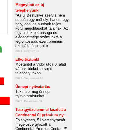
Megnyitott az új
telephelyünk!
"Az új BestDrive szerviz nem
csupán egy műhely, hanem egy
hely, ahol az autósok teljes
körű megoldásokat találnak. Az
ügyfeleink biztonsága és
elégedettsége számunkra a
legfontosabb, ezért prémium
n
szolgáltatásokkal é...
2024. October 03.
Elköltöztünk!
Mostantól a Vidor utca 8. alatt
várunk titeket, a saját
telephelyünkön.
2024. September 16.
Ünnepi nyitvatartás
Tekintse meg ünnepi
nyitvatartásunkat!
2022. December 09.
Tesztgyőzelemmel kezdett a
Continental új prémium ny...
Fölényesen, 51 versenytársát
megelőzve győzött a
Continental PremiumContact™