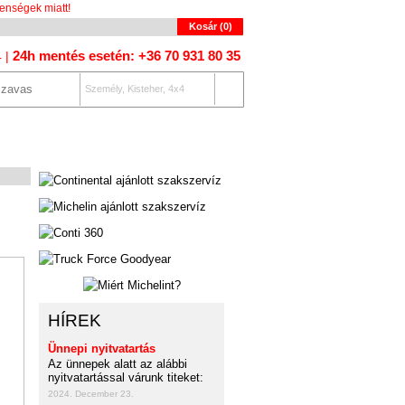
enségek miatt!
Kosár (
0
)
24h mentés esetén: +36 70 931 80 35
4 |
Személy, Kisteher, 4x4
OLAT
AUTÓKERESŐ
HÍREK
Ünnepi nyitvatartás
Az ünnepek alatt az alábbi
nyitvatartással várunk titeket:
2024. December 23.