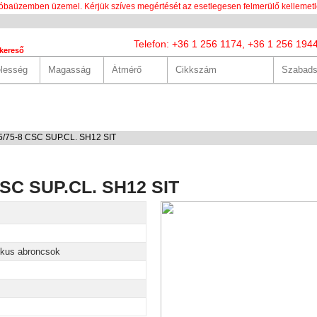
óbaüzemben üzemel. Kérjük szíves megértését az esetlegesen felmerülő kellemetl
Telefon: +36 1 256 1174, +36 1 256 194
kereső
LUNK
SZOLGÁLTATÁSOK
HASZNOS
HÍREK
KAPCS
25/75-8 CSC SUP.CL. SH12 SIT
CSC SUP.CL. SH12 SIT
ikus abroncsok