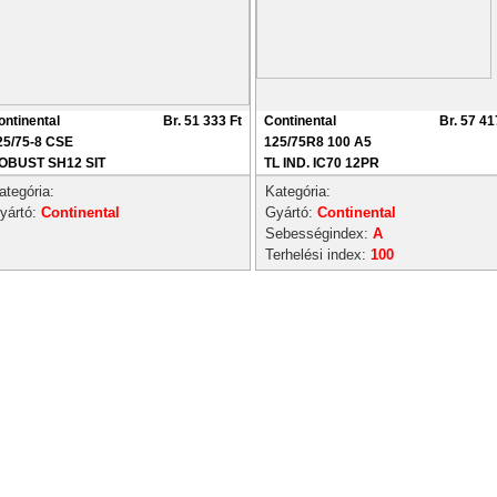
ontinental
Br. 51 333 Ft
Continental
Br. 57 41
25/75-8 CSE
125/75R8 100 A5
OBUST SH12 SIT
TL IND. IC70 12PR
ategória:
Kategória:
yártó:
Continental
Gyártó:
Continental
Sebességindex:
A
Terhelési index:
100