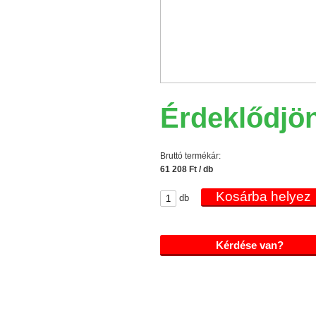
Érdeklődjö
Bruttó termékár:
61 208 Ft / db
db
Kérdése van?