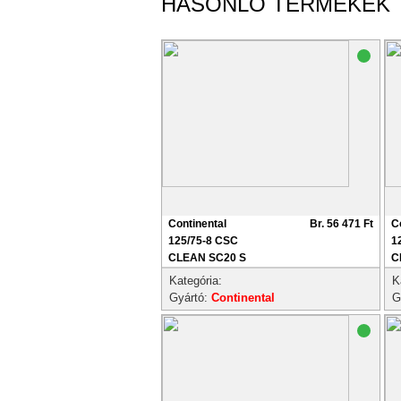
HASONLÓ TERMÉKEK
Continental
Br. 56 471 Ft
C
125/75-8 CSC
1
CLEAN SC20 S
C
Kategória:
K
Gyártó:
Continental
G