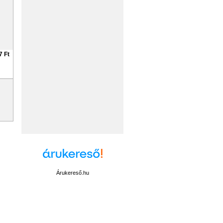
7 Ft
Árukereső.hu