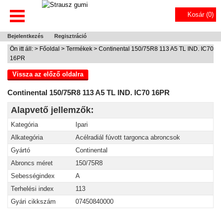
Kosár (
0
)
Bejelentkezés
Regisztráció
Ön itt áll: >
Főoldal
>
Termékek
> Continental 150/75R8 113 A5 TL IND. IC70
16PR
Vissza az előző oldalra
Continental 150/75R8 113 A5 TL IND. IC70 16PR
Alapvető jellemzők:
Kategória
Ipari
Alkategória
Acélradiál fúvott targonca abroncsok
Gyártó
Continental
Abroncs méret
150/75R8
Sebességindex
A
Terhelési index
113
Gyári cikkszám
07450840000