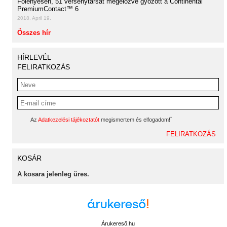
Fölényesen, 51 versenytársát megelőzve győzött a Continental
PremiumContact™ 6
2018. April 19.
Összes hír
HÍRLEVÉL
FELIRATKOZÁS
*
Az
Adatkezelési tájékoztatót
megismertem és elfogadom!
KOSÁR
A kosara jelenleg üres.
Árukereső.hu