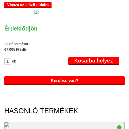
Vissza az előző oldalra
Érdeklődjön
Bruttó termékár:
67 005 Ft / db
db
Kérdése van?
HASONLÓ TERMÉKEK