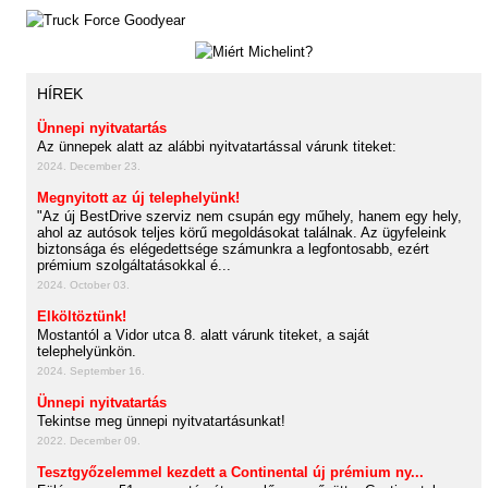
HÍREK
Ünnepi nyitvatartás
Az ünnepek alatt az alábbi nyitvatartással várunk titeket:
2024. December 23.
Megnyitott az új telephelyünk!
"Az új BestDrive szerviz nem csupán egy műhely, hanem egy hely,
ahol az autósok teljes körű megoldásokat találnak. Az ügyfeleink
biztonsága és elégedettsége számunkra a legfontosabb, ezért
prémium szolgáltatásokkal é...
2024. October 03.
Elköltöztünk!
Mostantól a Vidor utca 8. alatt várunk titeket, a saját
telephelyünkön.
2024. September 16.
Ünnepi nyitvatartás
Tekintse meg ünnepi nyitvatartásunkat!
2022. December 09.
Tesztgyőzelemmel kezdett a Continental új prémium ny...