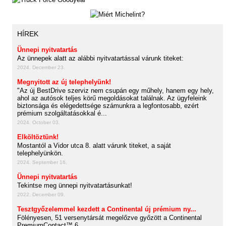
HÍREK
Ünnepi nyitvatartás
Az ünnepek alatt az alábbi nyitvatartással várunk titeket:
2024. December 23.
Megnyitott az új telephelyünk!
"Az új BestDrive szerviz nem csupán egy műhely, hanem egy hely,
ahol az autósok teljes körű megoldásokat találnak. Az ügyfeleink
biztonsága és elégedettsége számunkra a legfontosabb, ezért
prémium szolgáltatásokkal é...
2024. October 03.
Elköltöztünk!
Mostantól a Vidor utca 8. alatt várunk titeket, a saját
telephelyünkön.
2024. September 16.
Ünnepi nyitvatartás
Tekintse meg ünnepi nyitvatartásunkat!
2022. December 09.
Tesztgyőzelemmel kezdett a Continental új prémium ny...
Fölényesen, 51 versenytársát megelőzve győzött a Continental
PremiumContact™ 6