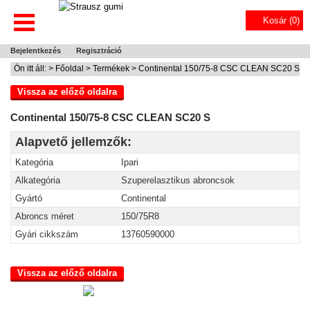
Kosár (
0
)
Bejelentkezés
Regisztráció
Ön itt áll: >
Főoldal
>
Termékek
> Continental 150/75-8 CSC CLEAN SC20 S
Vissza az előző oldalra
Continental 150/75-8 CSC CLEAN SC20 S
Alapvető jellemzők:
Kategória
Ipari
Alkategória
Szuperelasztikus abroncsok
Gyártó
Continental
Abroncs méret
150/75R8
Gyári cikkszám
13760590000
Vissza az előző oldalra