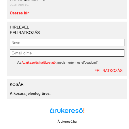
2018. April 19.
Összes hír
HÍRLEVÉL
FELIRATKOZÁS
*
Az
Adatkezelési tájékoztatót
megismertem és elfogadom!
KOSÁR
A kosara jelenleg üres.
Árukereső.hu