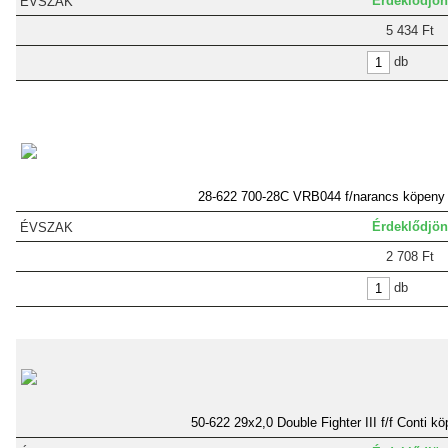
Érdeklődjön
5 434 Ft
db
28-622 700-28C VRB044 f/narancs köpeny
Érdeklődjön
2 708 Ft
db
50-622 29x2,0 Double Fighter III f/f Conti kö