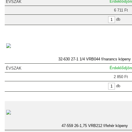
Érdeklődjön
6 711 Ft
db
32-630 27-1 1/4 VRB044 f/narancs köpeny
Érdeklődjön
2 850 Ft
db
47-559 26-1,75 VRB212 f/fehér köpeny