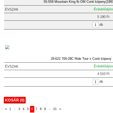
55-559 Mountain King fb OM Conti köpeny(199
Érdeklődjön
5 190 Ft
db
28-622 700-28C Ride Tour s Conti köpeny
Érdeklődjön
4 510 Ft
db
KOSÁR (
0
)
...
...
«
1
3
4
5
6
7
8
9
21
»