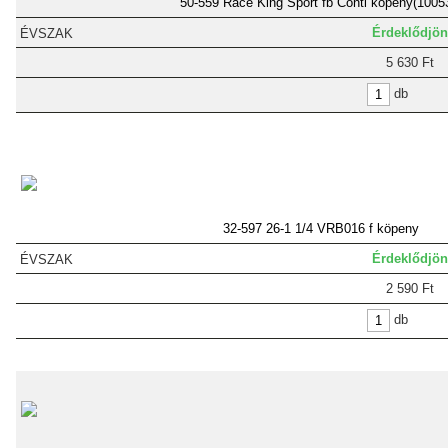
50-559 Race King Sport fb Conti köpeny(1005
Érdeklődjön
5 630 Ft
db
32-597 26-1 1/4 VRB016 f köpeny
Érdeklődjön
2 590 Ft
db