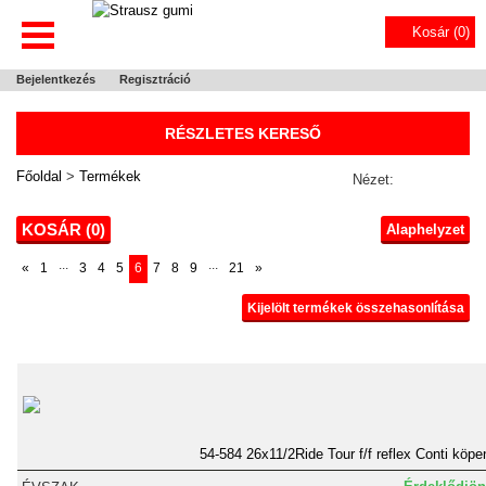
Kosár (
0
)
Bejelentkezés
Regisztráció
RÉSZLETES KERESŐ
Főoldal
>
Termékek
Nézet:
KOSÁR (
0
)
Alaphelyzet
...
...
«
1
3
4
5
6
7
8
9
21
»
Kijelölt termékek összehasonlítása
54-584 26x11/2Ride Tour f/f reflex Conti köpe