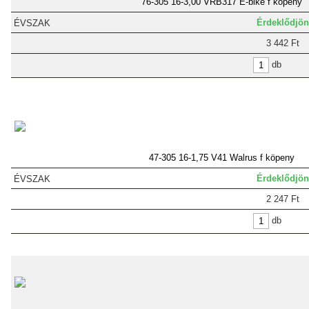
76-305 16-3,00 VRB317 E-bike f köpeny
Érdeklődjön
3 442 Ft
db
47-305 16-1,75 V41 Walrus f köpeny
Érdeklődjön
2 247 Ft
db