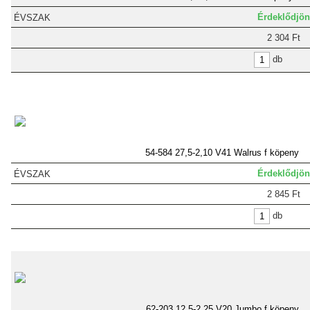
Érdeklődjön
2 304 Ft
db
54-584 27,5-2,10 V41 Walrus f köpeny
Érdeklődjön
2 845 Ft
db
62-203 12,5-2,25 V20 Jumbo f köpeny