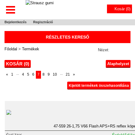
Kosár (
0
)
Bejelentkezés
Regisztráció
RÉSZLETES KERESŐ
Főoldal
>
Termékek
Nézet:
KOSÁR (
0
)
Alaphelyzet
...
...
«
1
4
5
6
7
8
9
10
21
»
Kijelölt termékek összehasonlítása
47-559 26-1,75 V66 Flash APS+RS reflex köp