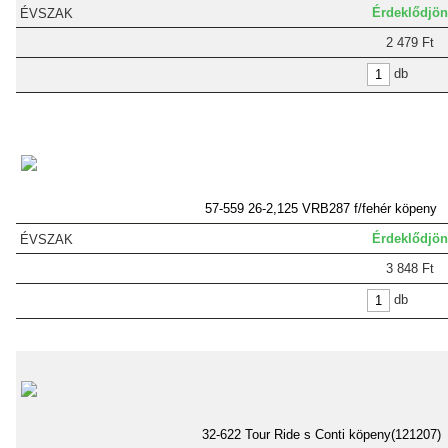
Érdeklődjön
2 479 Ft
db
57-559 26-2,125 VRB287 f/fehér köpeny
Érdeklődjön
3 848 Ft
db
32-622 Tour Ride s Conti köpeny(121207)