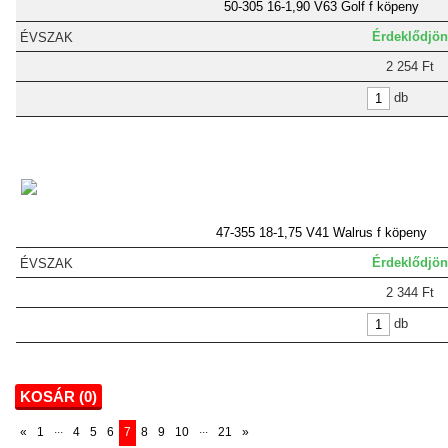
50-305 16-1,90 V63 Golf f köpeny
Érdeklődjön
2 254 Ft
db
47-355 18-1,75 V41 Walrus f köpeny
Érdeklődjön
2 344 Ft
db
KOSÁR (
0
)
...
...
«
1
4
5
6
7
8
9
10
21
»