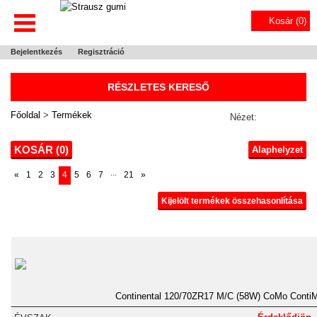
Kosár (
0
)
Bejelentkezés
Regisztráció
RÉSZLETES KERESŐ
Főoldal
>
Termékek
Nézet:
KOSÁR (
0
)
Alaphelyzet
...
«
1
2
3
4
5
6
7
21
»
Kijelölt termékek összehasonlítása
Continental 120/70ZR17 M/C (58W) CoMo ContiM