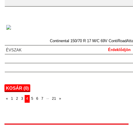
Continental 150/70 R 17 M/C 69V ContiRoadAtt
Érdeklődjön
KOSÁR (
0
)
...
«
1
2
3
4
5
6
7
21
»
1172 Budapest, Vidor u.8