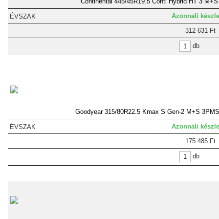
Continental 445/45R19.5 Conti Hybrid HT 3 M+S
Azonnali készle
312 631 Ft
db
Goodyear 315/80R22.5 Kmax S Gen-2 M+S 3PMS
Azonnali készle
175 485 Ft
db