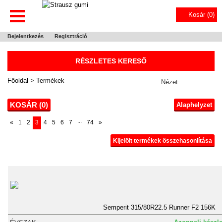
Kosár (
0
)
Bejelentkezés
Regisztráció
RÉSZLETES KERESŐ
Főoldal
>
Termékek
Nézet:
KOSÁR (
0
)
Alaphelyzet
...
«
1
2
3
4
5
6
7
74
»
Kijelölt termékek összehasonlítása
Semperit 315/80R22.5 Runner F2 156K