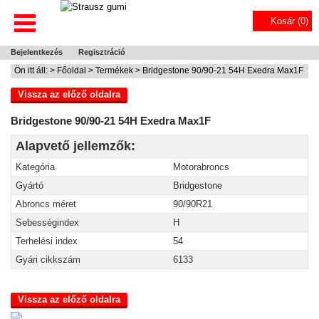
Kosár (
0
)
Bejelentkezés
Regisztráció
Ön itt áll: >
Főoldal
>
Termékek
> Bridgestone 90/90-21 54H Exedra Max1F
Vissza az előző oldalra
Bridgestone 90/90-21 54H Exedra Max1F
Alapvető jellemzők:
Kategória
Motorabroncs
Gyártó
Bridgestone
Abroncs méret
90/90R21
Sebességindex
H
Terhelési index
54
Gyári cikkszám
6133
Vissza az előző oldalra