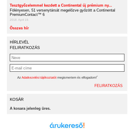
Tesztgyőzelemmel kezdett a Continental új prémium ny...
Fölényesen, 51 versenytársát megelőzve győzött a Continental
PremiumContact™ 6
2018. April 19.
Összes hír
HÍRLEVÉL
FELIRATKOZÁS
*
Az
Adatkezelési tájékoztatót
megismertem és elfogadom!
KOSÁR
A kosara jelenleg üres.