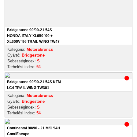
Bridgestone 90/90-21 54S
HONDA ITALY XL650 '00 +
XL600V '96 TRAIL WING TW47
Kategória:
Motorabroncs
Gyártó:
Bridgestone
Sebességindex:
S
Terhelési index:
54
Bridgestone 90/90-21 54S KTM
LC4 TRAIL WING TW301
Kategória:
Motorabroncs
Gyártó:
Bridgestone
Sebességindex:
S
Terhelési index:
54
Continental 90/90 - 21 M/C 54H
ContiEscape