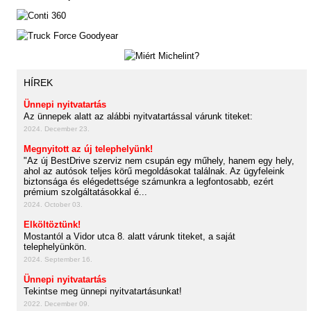
HÍREK
Ünnepi nyitvatartás
Az ünnepek alatt az alábbi nyitvatartással várunk titeket:
2024. December 23.
Megnyitott az új telephelyünk!
"Az új BestDrive szerviz nem csupán egy műhely, hanem egy hely,
ahol az autósok teljes körű megoldásokat találnak. Az ügyfeleink
biztonsága és elégedettsége számunkra a legfontosabb, ezért
prémium szolgáltatásokkal é...
2024. October 03.
Elköltöztünk!
Mostantól a Vidor utca 8. alatt várunk titeket, a saját
telephelyünkön.
2024. September 16.
Ünnepi nyitvatartás
Tekintse meg ünnepi nyitvatartásunkat!
2022. December 09.