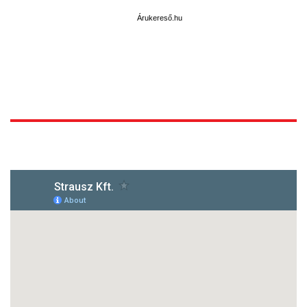
Árukereső.hu
1172 Budapest, Vidor u.8