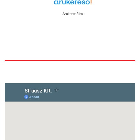
Árukereső.hu
1172 Budapest, Vidor u.8