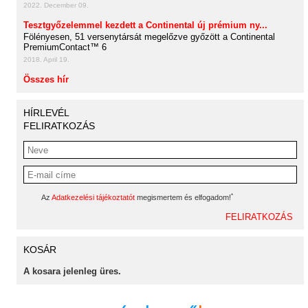
2022. December 09.
Tesztgyőzelemmel kezdett a Continental új prémium ny...
Fölényesen, 51 versenytársát megelőzve győzött a Continental
PremiumContact™ 6
2018. April 19.
Összes hír
HÍRLEVÉL
FELIRATKOZÁS
*
Az
Adatkezelési tájékoztatót
megismertem és elfogadom!
KOSÁR
A kosara jelenleg üres.