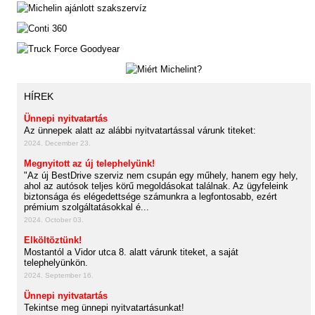
HÍREK
Ünnepi nyitvatartás
Az ünnepek alatt az alábbi nyitvatartással várunk titeket:
2024. December 23.
Megnyitott az új telephelyünk!
"Az új BestDrive szerviz nem csupán egy műhely, hanem egy hely,
ahol az autósok teljes körű megoldásokat találnak. Az ügyfeleink
biztonsága és elégedettsége számunkra a legfontosabb, ezért
prémium szolgáltatásokkal é...
2024. October 03.
Elköltöztünk!
Mostantól a Vidor utca 8. alatt várunk titeket, a saját
telephelyünkön.
2024. September 16.
Ünnepi nyitvatartás
Tekintse meg ünnepi nyitvatartásunkat!