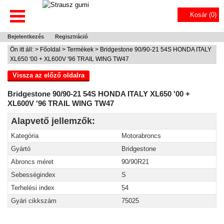
Kosár (
0
)
Bejelentkezés
Regisztráció
Ön itt áll: >
Főoldal
>
Termékek
> Bridgestone 90/90-21 54S HONDA ITALY
XL650 '00 + XL600V '96 TRAIL WING TW47
Vissza az előző oldalra
Bridgestone 90/90-21 54S HONDA ITALY XL650 '00 +
XL600V '96 TRAIL WING TW47
Alapvető jellemzők:
Kategória
Motorabroncs
Gyártó
Bridgestone
Abroncs méret
90/90R21
Sebességindex
S
Terhelési index
54
Gyári cikkszám
75025