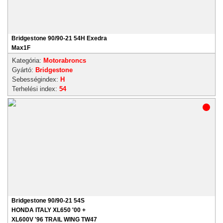
Bridgestone 90/90-21 54H Exedra
Max1F
Kategória:
Motorabroncs
Gyártó:
Bridgestone
Sebességindex:
H
Terhelési index:
54
Bridgestone 90/90-21 54S
HONDA ITALY XL650 '00 +
XL600V '96 TRAIL WING TW47