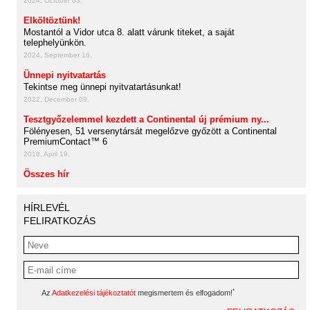
2024. October 03.
Elköltöztünk!
Mostantól a Vidor utca 8. alatt várunk titeket, a saját
telephelyünkön.
2024. September 16.
Ünnepi nyitvatartás
Tekintse meg ünnepi nyitvatartásunkat!
2022. December 09.
Tesztgyőzelemmel kezdett a Continental új prémium ny...
Fölényesen, 51 versenytársát megelőzve győzött a Continental
PremiumContact™ 6
2018. April 19.
Összes hír
HÍRLEVÉL
FELIRATKOZÁS
*
Az
Adatkezelési tájékoztatót
megismertem és elfogadom!