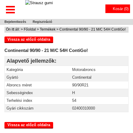
Kosár (
0
)
Bejelentkezés
Regisztráció
Ön itt áll: >
Főoldal
>
Termékek
> Continental 90/90 - 21 M/C 54H ContiGo!
Vissza az előző oldalra
Continental 90/90 - 21 M/C 54H ContiGo!
Alapvető jellemzők:
Kategória
Motorabroncs
Gyártó
Continental
Abroncs méret
90/90R21
Sebességindex
H
Terhelési index
54
Gyári cikkszám
02400310000
Vissza az előző oldalra