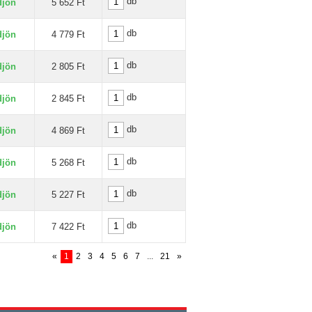
db
djön
5 652 Ft
db
djön
4 779 Ft
db
djön
2 805 Ft
db
djön
2 845 Ft
db
djön
4 869 Ft
db
djön
5 268 Ft
db
djön
5 227 Ft
db
djön
7 422 Ft
«
1
2
3
4
5
6
7
...
21
»