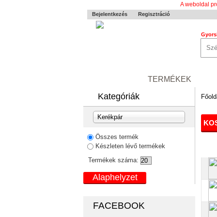
A weboldal pr
Bejelentkezés
Regisztráció
Gyors
0-24 MENTÉS
TERMÉKEK
RÓ
Kategóriák
Főold
Kerékpár
KOS
Összes termék
Készleten lévő termékek
Termékek száma:
FACEBOOK