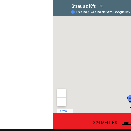
0-24 MENTÉS
::
Term